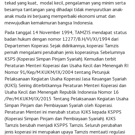
tekad yang kuat, modal kecil, pengalaman yang minim serta
besarnya tantangan yang dihadapi tidak menyurutkan anak-
anak muda ini berjuang memperbaiki ekonomi umat dan
mewujudkan kemakmuran bangsa Indonesia.
Pada tanggal 14 November 1994, TAMZIS mendapat status
badan hukum dengan nomor 12277/B.H/VI/XI/1994 dari
Departemen Koperasi. Sejak didirikannya, koperasi Tamzis
pernah mengalami perubahan jenis koperasinya. Sebelumnya
KSPS (Koperasi Simpan Pinjam Syariah). Kemudian terbit
Peraturan Menteri Koperasi dan Usaha Kecil dan Menengah RI
Nomor 91/Kep/M.KUKM/IX/2004 tentang Petunjuk
Pelaksanaan Kegiatan Usaha Koperasi Jasa Keuangan Syariah
(KJKS). Seiring diterbitkannya Peraturan Menteri Koperasi dan
Usaha Kecil dan Menengah Republik Indonesia Nomor 16
/Per/M.KUKM/IX/2015 Tentang Pelaksanaan Kegiatan Usaha
Simpan Pinjam dan Pembiayaan Syariah oleh Koperasi.
Peraturan Menteri ini merubah status KJKS kepada KSPPS
(Koperasi Simpan Pinjam dan Pembiayaan Syariah). KJKS
Tamzis berubah menjadi KSPPS Tamzis. Seluruh perubahan
jenis koperasi ini merupakan upaya Tamzis mentaati regulasi